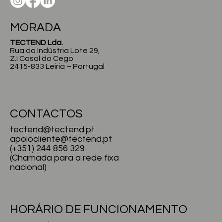
MORADA
TECTEND Lda.
Rua da Indústria Lote 29,
Z.I Casal do Cego
2415-833 Leiria – Portugal
CONTACTOS
tectend@tectend.pt
apoiocliente@tectend.pt
(+351) 244 856 329
(Chamada para a rede fixa
nacional)
HORÁRIO DE FUNCIONAMENTO