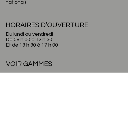
national)
HORAIRES D’OUVERTURE
Du lundi au vendredi
De 08 h 00 à 12 h 30
Et de 13 h 30 à 17 h 00
VOIR GAMMES
DOCUMENTS
Politique de confidentialité
Politique de Cookies
Politique de Qualité
Certificats de Qualité
Livre de Réclamation En Ligne